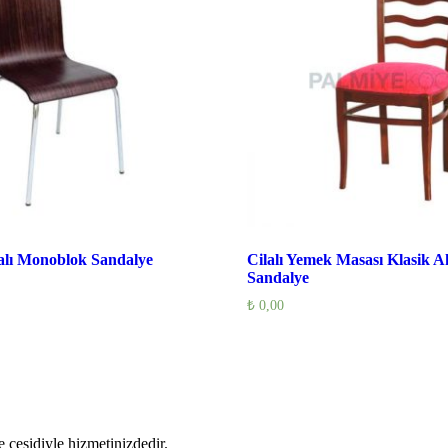
alı Monoblok Sandalye
Cilalı Yemek Masası Klasik A
Sandalye
₺
0,00
 çeşidiyle hizmetinizdedir.