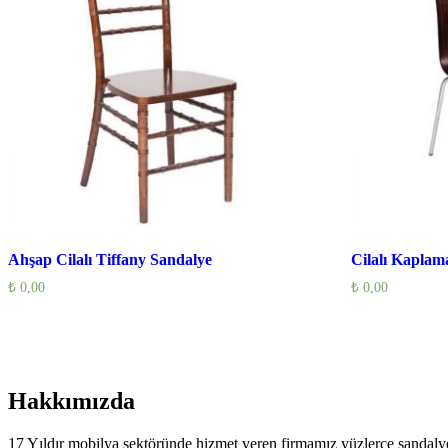
Ahşap Cilalı Tiffany Sandalye
Cilalı Kaplam
₺
0,00
₺
0,00
Hakkımızda
17 Yıldır mobilya sektöründe hizmet veren firmamız yüzlerce sandalye