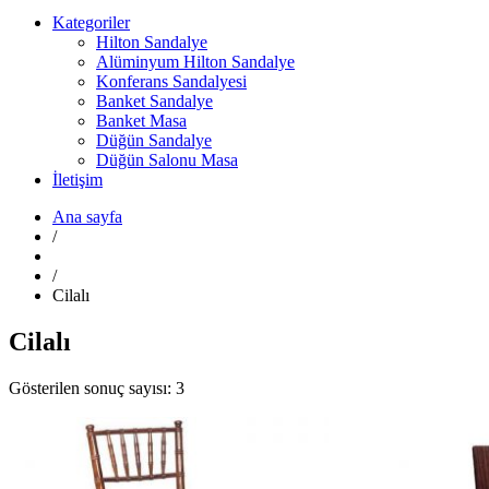
Kategoriler
Hilton Sandalye
Alüminyum Hilton Sandalye
Konferans Sandalyesi
Banket Sandalye
Banket Masa
Düğün Sandalye
Düğün Salonu Masa
İletişim
Ana sayfa
/
/
Cilalı
Cilalı
Gösterilen sonuç sayısı: 3