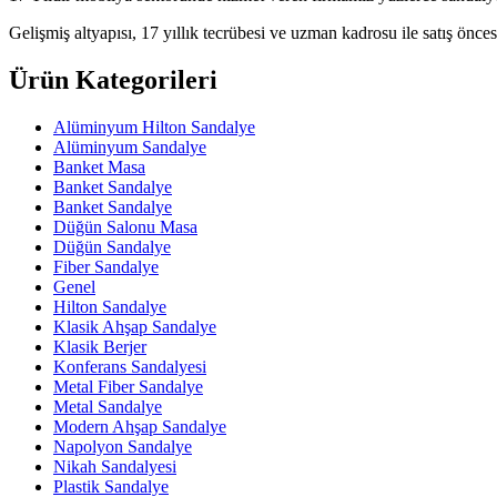
Gelişmiş altyapısı, 17 yıllık tecrübesi ve uzman kadrosu ile satış öncesi
Ürün Kategorileri
Alüminyum Hilton Sandalye
Alüminyum Sandalye
Banket Masa
Banket Sandalye
Banket Sandalye
Düğün Salonu Masa
Düğün Sandalye
Fiber Sandalye
Genel
Hilton Sandalye
Klasik Ahşap Sandalye
Klasik Berjer
Konferans Sandalyesi
Metal Fiber Sandalye
Metal Sandalye
Modern Ahşap Sandalye
Napolyon Sandalye
Nikah Sandalyesi
Plastik Sandalye