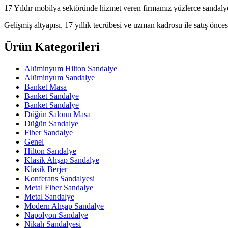
17 Yıldır mobilya sektöründe hizmet veren firmamız yüzlerce sandalye
Gelişmiş altyapısı, 17 yıllık tecrübesi ve uzman kadrosu ile satış öncesi
Ürün Kategorileri
Alüminyum Hilton Sandalye
Alüminyum Sandalye
Banket Masa
Banket Sandalye
Banket Sandalye
Düğün Salonu Masa
Düğün Sandalye
Fiber Sandalye
Genel
Hilton Sandalye
Klasik Ahşap Sandalye
Klasik Berjer
Konferans Sandalyesi
Metal Fiber Sandalye
Metal Sandalye
Modern Ahşap Sandalye
Napolyon Sandalye
Nikah Sandalyesi