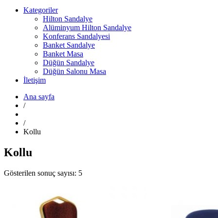
Kategoriler
Hilton Sandalye
Alüminyum Hilton Sandalye
Konferans Sandalyesi
Banket Sandalye
Banket Masa
Düğün Sandalye
Düğün Salonu Masa
İletişim
Ana sayfa
/
/
Kollu
Kollu
Gösterilen sonuç sayısı: 5