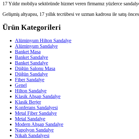
17 Yıldır mobilya sektöründe hizmet veren firmamız yüzlerce sandalye
Gelişmiş altyapısı, 17 yıllık tecrübesi ve uzman kadrosu ile satış öncesi
Ürün Kategorileri
Alüminyum Hilton Sandalye
Alüminyum Sandalye
Banket Masa
Banket Sandalye
Banket Sandalye
Düğün Salonu Masa
Düğün Sandalye
Fiber Sandalye
Genel
Hilton Sandalye
Klasik Ahşap Sandalye
Klasik Berjer
Konferans Sandalyesi
Metal Fiber Sandalye
Metal Sandalye
Modern Ahşap Sandalye
Napolyon Sandalye
Nikah Sandalyesi