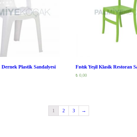
Dernek Plastik Sandalyesi
Fıstık Yeşil Klasik Restoran S
₺
0,00
1
2
3
→