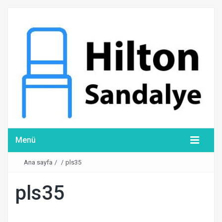
Menü
Ana sayfa
/
/
pls35
pls35