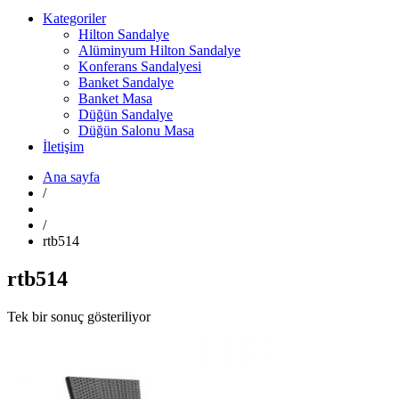
Kategoriler
Hilton Sandalye
Alüminyum Hilton Sandalye
Konferans Sandalyesi
Banket Sandalye
Banket Masa
Düğün Sandalye
Düğün Salonu Masa
İletişim
Ana sayfa
/
/
rtb514
rtb514
Tek bir sonuç gösteriliyor