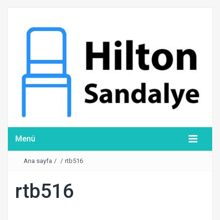
Menü
Ana sayfa
/
/
rtb516
rtb516