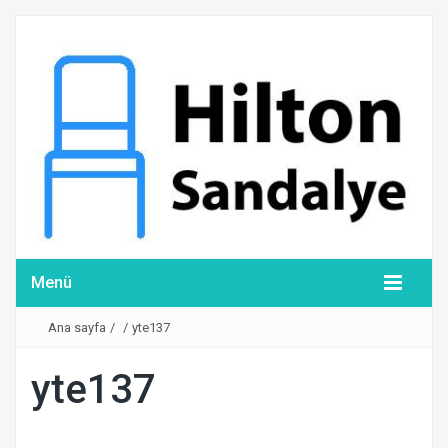
Menü
Ana sayfa
/
/
yte137
yte137