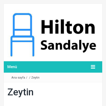
Menü
Ana sayfa
/
/
Zeytin
Zeytin