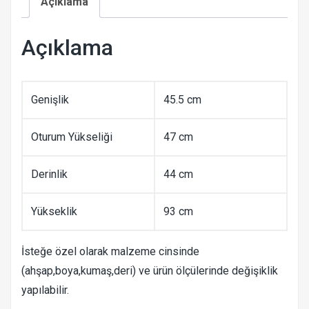
Açıklama
Açıklama
Genişlik
45.5 cm
Oturum Yükseliği
47 cm
Derinlik
44 cm
Yükseklik
93 cm
İsteğe özel olarak malzeme cinsinde
(ahşap,boya,kumaş,deri) ve ürün ölçülerinde değişiklik
yapılabilir.