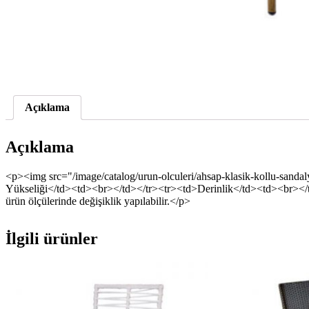
Açıklama
Açıklama
<p><img src="/image/catalog/urun-olculeri/ahsap-klasik-kollu-san
Yükseliği</td><td><br></td></tr><tr><td>Derinlik</td><td><br></t
ürün ölçülerinde değişiklik yapılabilir.</p>
İlgili ürünler