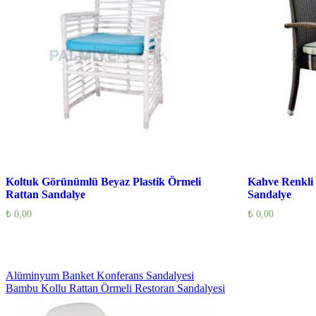
Koltuk Görünümlü Beyaz Plastik Örmeli
Kahve Renkli 
Rattan Sandalye
Sandalye
₺
0,00
₺
0,00
Yazı
Alüminyum Banket Konferans Sandalyesi
Bambu Kollu Rattan Örmeli Restoran Sandalyesi
gezinmesi