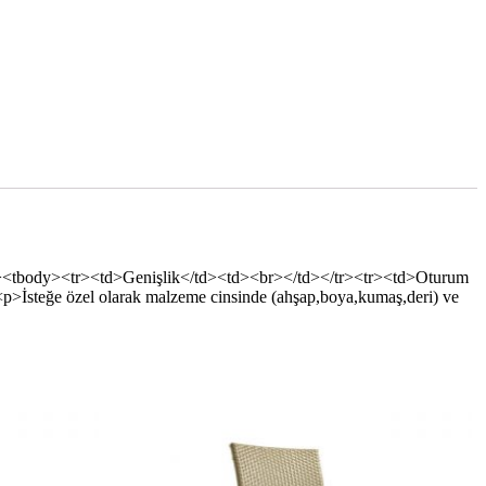
ed"><tbody><tr><td>Genişlik</td><td><br></td></tr><tr><td>Oturum
İsteğe özel olarak malzeme cinsinde (ahşap,boya,kumaş,deri) ve