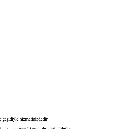
 çeşidiyle hizmetinizdedir.
 , satış sonrası hizmetiyle emrinizdedir.