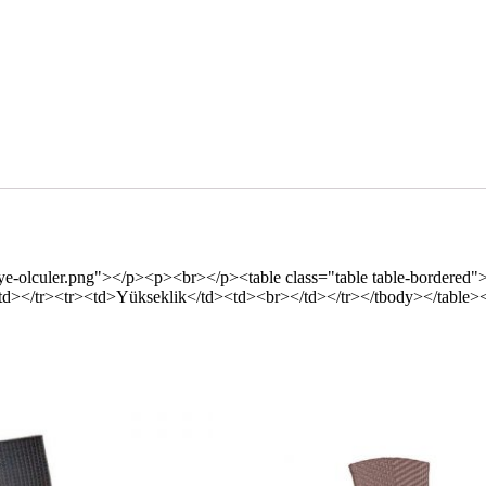
dalye-olculer.png"></p><p><br></p><table class="table table-border
d></tr><tr><td>Yükseklik</td><td><br></td></tr></tbody></table><p>