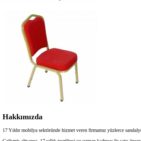
Hakkımızda
17 Yıldır mobilya sektöründe hizmet veren firmamız yüzlerce sandalye
Gelişmiş altyapısı, 17 yıllık tecrübesi ve uzman kadrosu ile satış öncesi