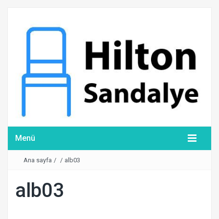
Menü
Ana sayfa
/
/
alb03
alb03