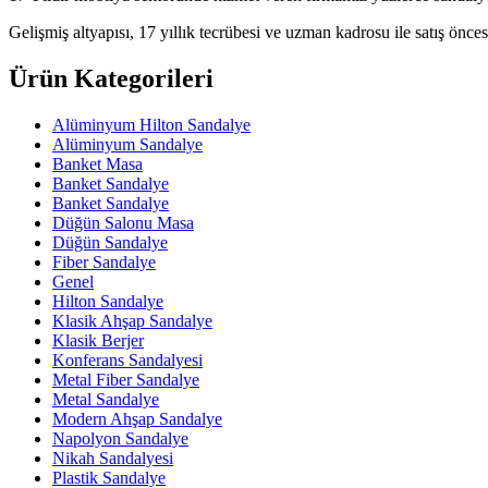
Gelişmiş altyapısı, 17 yıllık tecrübesi ve uzman kadrosu ile satış öncesi
Ürün Kategorileri
Alüminyum Hilton Sandalye
Alüminyum Sandalye
Banket Masa
Banket Sandalye
Banket Sandalye
Düğün Salonu Masa
Düğün Sandalye
Fiber Sandalye
Genel
Hilton Sandalye
Klasik Ahşap Sandalye
Klasik Berjer
Konferans Sandalyesi
Metal Fiber Sandalye
Metal Sandalye
Modern Ahşap Sandalye
Napolyon Sandalye
Nikah Sandalyesi
Plastik Sandalye