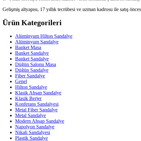
Gelişmiş altyapısı, 17 yıllık tecrübesi ve uzman kadrosu ile satış öncesi
Ürün Kategorileri
Alüminyum Hilton Sandalye
Alüminyum Sandalye
Banket Masa
Banket Sandalye
Banket Sandalye
Düğün Salonu Masa
Düğün Sandalye
Fiber Sandalye
Genel
Hilton Sandalye
Klasik Ahşap Sandalye
Klasik Berjer
Konferans Sandalyesi
Metal Fiber Sandalye
Metal Sandalye
Modern Ahşap Sandalye
Napolyon Sandalye
Nikah Sandalyesi
Plastik Sandalye