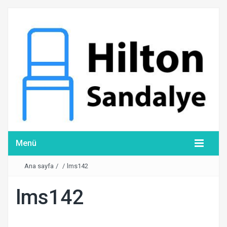
Menü
Ana sayfa
/
/
lms142
lms142