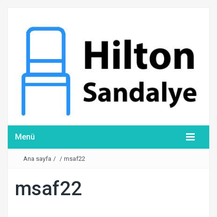
Menü
Ana sayfa
/
/
msaf22
msaf22