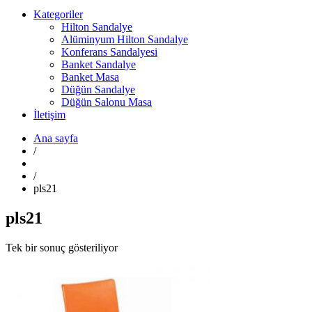
Kategoriler
Hilton Sandalye
Alüminyum Hilton Sandalye
Konferans Sandalyesi
Banket Sandalye
Banket Masa
Düğün Sandalye
Düğün Salonu Masa
İletişim
Ana sayfa
/
/
pls21
pls21
Tek bir sonuç gösteriliyor