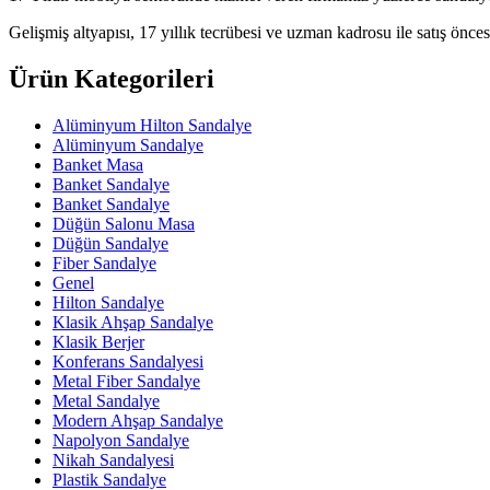
Gelişmiş altyapısı, 17 yıllık tecrübesi ve uzman kadrosu ile satış öncesi
Ürün Kategorileri
Alüminyum Hilton Sandalye
Alüminyum Sandalye
Banket Masa
Banket Sandalye
Banket Sandalye
Düğün Salonu Masa
Düğün Sandalye
Fiber Sandalye
Genel
Hilton Sandalye
Klasik Ahşap Sandalye
Klasik Berjer
Konferans Sandalyesi
Metal Fiber Sandalye
Metal Sandalye
Modern Ahşap Sandalye
Napolyon Sandalye
Nikah Sandalyesi
Plastik Sandalye