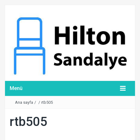
Menü
Ana sayfa
/
/
rtb505
rtb505