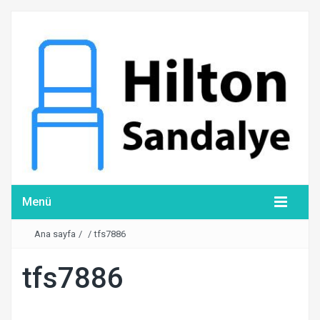
Menü
Ana sayfa
/
/
tfs7886
tfs7886