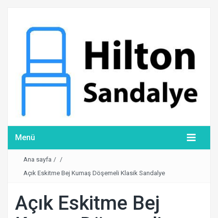
Menü
Ana sayfa
/
/
Açık Eskitme Bej Kumaş Döşemeli Klasik Sandalye
Açık Eskitme Bej