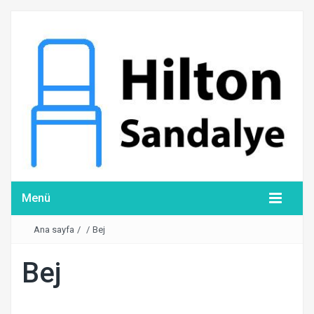
Menü
Ana sayfa
/
/
Bej
Bej