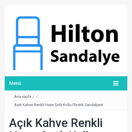
Menü
Ana sayfa
/
/
Açık Kahve Renkli Hasır Sırtlı Kollu Plastik Sandalyesi
Açık Kahve Renkli