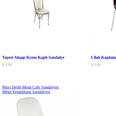
Tepesi Ahşap Krom Kaplı Sandalye
Cilalı Kaplam
₺
0,00
₺
0,00
Yazı
Mavi Derili Metal Cafe Sandalyesi
Metal Yemekhane Sandalyesi
gezinmesi