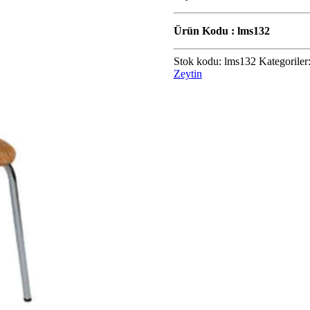
Ürün Kodu : lms132
Stok kodu:
lms132
Kategoriler
Zeytin