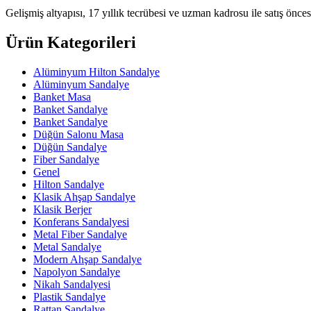
Gelişmiş altyapısı, 17 yıllık tecrübesi ve uzman kadrosu ile satış öncesi
Ürün Kategorileri
Alüminyum Hilton Sandalye
Alüminyum Sandalye
Banket Masa
Banket Sandalye
Banket Sandalye
Düğün Salonu Masa
Düğün Sandalye
Fiber Sandalye
Genel
Hilton Sandalye
Klasik Ahşap Sandalye
Klasik Berjer
Konferans Sandalyesi
Metal Fiber Sandalye
Metal Sandalye
Modern Ahşap Sandalye
Napolyon Sandalye
Nikah Sandalyesi
Plastik Sandalye
Rattan Sandalye