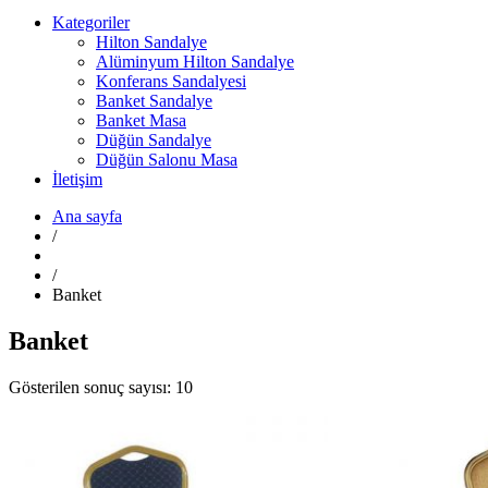
Kategoriler
Hilton Sandalye
Alüminyum Hilton Sandalye
Konferans Sandalyesi
Banket Sandalye
Banket Masa
Düğün Sandalye
Düğün Salonu Masa
İletişim
Ana sayfa
/
/
Banket
Banket
Gösterilen sonuç sayısı: 10