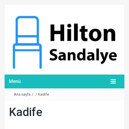
Menü
Ana sayfa
/
/
Kadife
Kadife