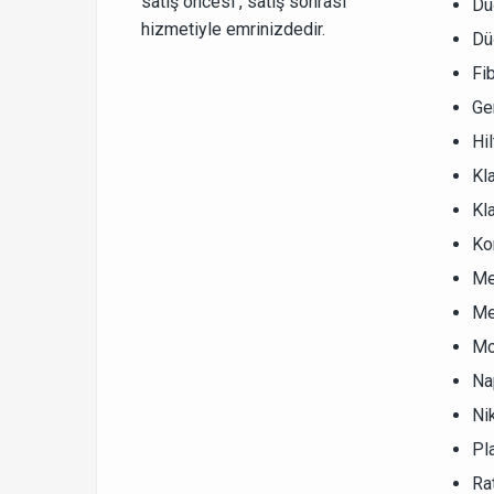
satış öncesi , satış sonrası
Dü
hizmetiyle emrinizdedir.
Dü
Fi
Ge
Hi
Kl
Kla
Ko
Me
Me
Mo
Na
Ni
Pl
Ra