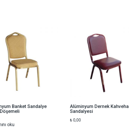
nyum Banket Sandalye
Alüminyum Dernek Kahveha
Döşemeli
Sandalyesi
₺
0,00
ını oku