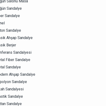
ğün Salonu Masa
ğün Sandalye
ber Sandalye
nel
lton Sandalye
asik Ahşap Sandalye
sik Berjer
nferans Sandalyesi
tal Fiber Sandalye
tal Sandalye
dern Ahşap Sandalye
polyon Sandalye
kah Sandalyesi
astik Sandalye
ttan Sandalye