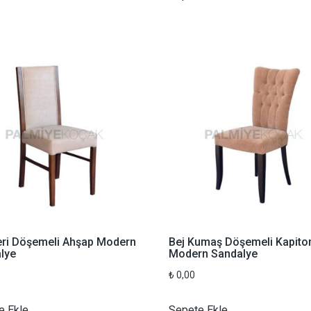
eri Döşemeli Ahşap Modern
Bej Kumaş Döşemeli Kapiton
lye
Modern Sandalye
₺
0,00
e Ekle
Sepete Ekle