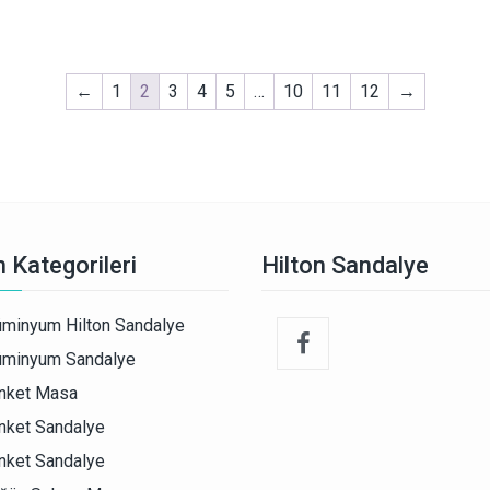
←
1
2
3
4
5
…
10
11
12
→
 Kategorileri
Hilton Sandalye
üminyum Hilton Sandalye
üminyum Sandalye
nket Masa
nket Sandalye
nket Sandalye